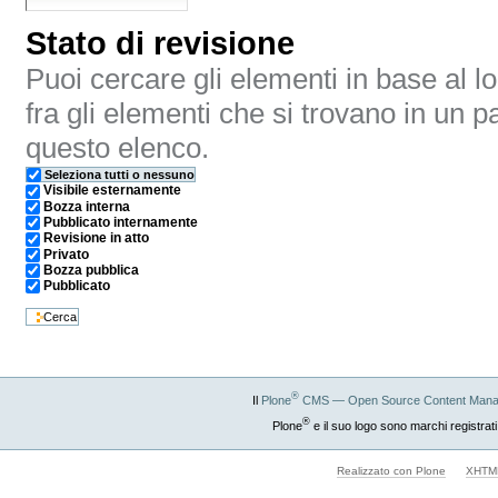
Stato di revisione
Puoi cercare gli elementi in base al lo
fra gli elementi che si trovano in un p
questo elenco.
Seleziona tutti o nessuno
Visibile esternamente
Bozza interna
Pubblicato internamente
Revisione in atto
Privato
Bozza pubblica
Pubblicato
®
Il
Plone
CMS — Open Source Content Mana
®
Plone
e il suo logo sono marchi registrati
Realizzato con Plone
XHTML