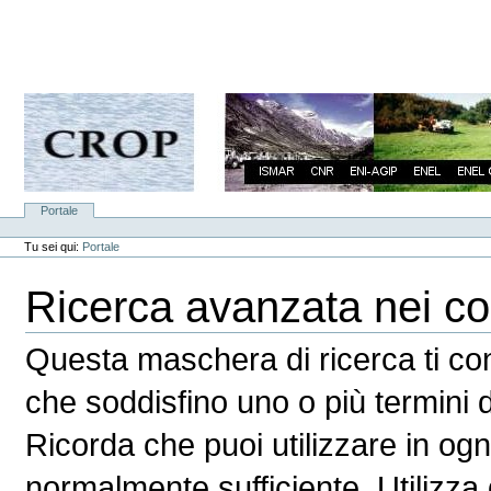
Vai
ai
contenuti.
|
Spostati
sulla
navigazione
Sezioni
Portale
Strumenti
personali
Tu sei qui:
Portale
Ricerca avanzata nei con
Questa maschera di ricerca ti con
che soddisfino uno o più termini d
Ricorda che puoi utilizzare in og
normalmente sufficiente. Utilizz