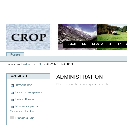
Vai
ai
contenuti.
|
Spostati
sulla
navigazione
Sezioni
Portale
Strumenti
personali
→
→
Tu sei qui:
Portale
EN
ADMINISTRATION
ADMINISTRATION
BANCADATI
Non ci sono elementi in questa cartella.
Introduzione
Azioni
Linee di navigazione
sul
Listino Prezzi
documento
Normativa per la
Cessione dei Dati
Richiesta Dati