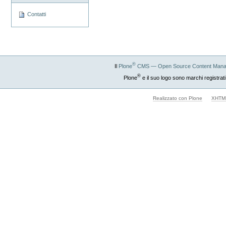
Contatti
®
Il
Plone
CMS — Open Source Content Mana
®
Plone
e il suo logo sono marchi registrati
Realizzato con Plone
XHTML