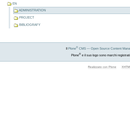
EN
ADMINISTRATION
PROJECT
BIBLIOGRAFY
®
Il
Plone
CMS — Open Source Content Mana
®
Plone
e il suo logo sono marchi registrati
Realizzato con Plone
XHTML