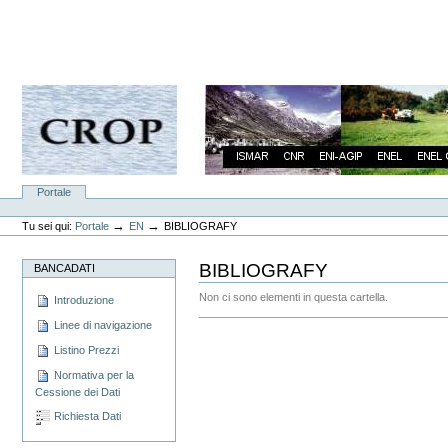
Vai
ai
contenuti.
|
Spostati
sulla
navigazione
Sezioni
Portale
Strumenti
personali
→
→
Tu sei qui:
Portale
EN
BIBLIOGRAFY
BIBLIOGRAFY
BANCADATI
Non ci sono elementi in questa cartella.
Introduzione
Azioni
Linee di navigazione
sul
Listino Prezzi
documento
Normativa per la
Cessione dei Dati
Richiesta Dati