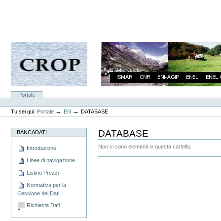
Vai
ai
contenuti.
|
Spostati
sulla
navigazione
Sezioni
Portale
Strumenti
personali
→
→
Tu sei qui:
Portale
EN
DATABASE
DATABASE
BANCADATI
Non ci sono elementi in questa cartella.
Introduzione
Azioni
Linee di navigazione
sul
Listino Prezzi
documento
Normativa per la
Cessione dei Dati
Richiesta Dati