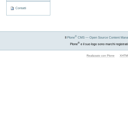
Contatti
®
Il
Plone
CMS — Open Source Content Mana
®
Plone
e il suo logo sono marchi registrati
Realizzato con Plone
XHTML